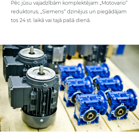
Pēc jūsu vajadzībām komplektējam „Motovario“
reduktorus, „Siemens“ dzinējus un piegādājam
tos 24 st. laikā vai tajā pašā dienā.