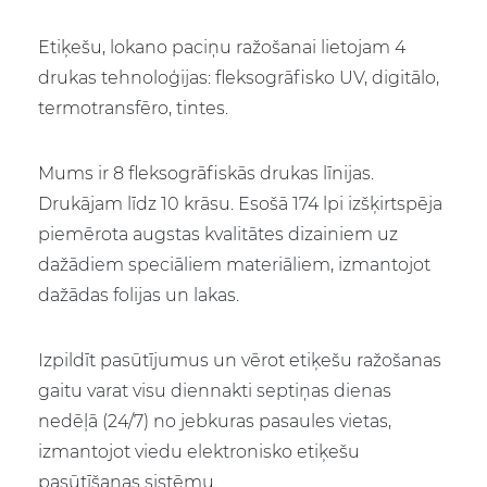
Etiķešu, lokano paciņu ražošanai lietojam 4
drukas tehnoloģijas: fleksogrāfisko UV, digitālo,
termotransfēro, tintes.
Mums ir 8 fleksogrāfiskās drukas līnijas.
Drukājam līdz 10 krāsu. Esošā 174 lpi izšķirtspēja
piemērota augstas kvalitātes dizainiem uz
dažādiem speciāliem materiāliem, izmantojot
dažādas folijas un lakas.
Izpildīt pasūtījumus un vērot etiķešu ražošanas
gaitu varat visu diennakti septiņas dienas
nedēļā (24/7) no jebkuras pasaules vietas,
izmantojot viedu elektronisko etiķešu
pasūtīšanas sistēmu.