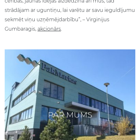
cerības, jaunas idejas aizdedzina arī mūs, tad
strādājam ar uguntiņu, lai varētu ar savu ieguldījumu
sekmēt viņu uzņēmējdarbību”, – Virginijus
Gumbaragis,
akcionārs
.
PAR MUMS