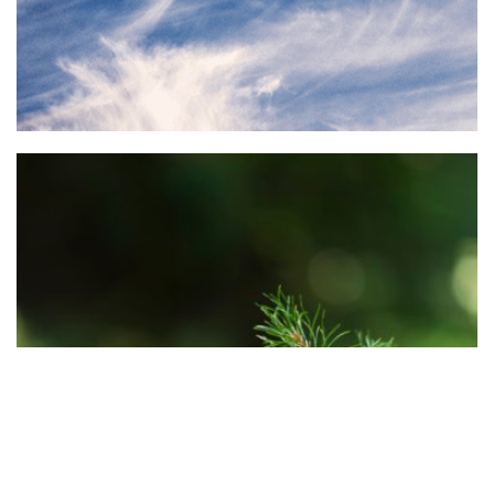
ILGTSPĒJA