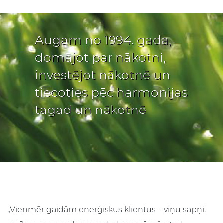
Augam no 1994. gada,
domājot par nākotni,
investējot nākotnē un
tiecoties pēc harmonijas
tagad un nākotnē
„Vienmēr gaidām enerģiskus klientus – viņu sapņi,