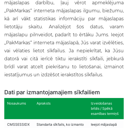
mājaslapas darbību, ļauj vērot apmeklējuma
„PakMarkas“ interneta mājaslapas ilgumu, biežumu,
kā arī vākt statistikas informāciju par mājaslapas
lietotāju skaitu. Analizējot šos datus, varam
mājaslapu pilnveidot, padarīt to ērtāku Jums. Ieejot
„PakMarkas“ interneta mājaslapā, Jūs varat izvēlēties,
vai vēlaties lietot sīkfailus. Ja nepiekrītat, ka Jūsu
datorā vai citā ierīcē tiktu ierakstīti sīkfaili, jebkurā
brīdī varat atcelt piekrišanu to lietošanai, izmainot
iestatījumus un izdzēšot ierakstītos sīkfailus.
Dati par izmantojamajiem sīkfailiem
Nosaukums
Apraksts
Izveidošanas
brīdis / Spēkā
esamības termiņš
CMSSESSIDX
Standarta sīkfails, ko izmanto
Ieejot mājaslapā