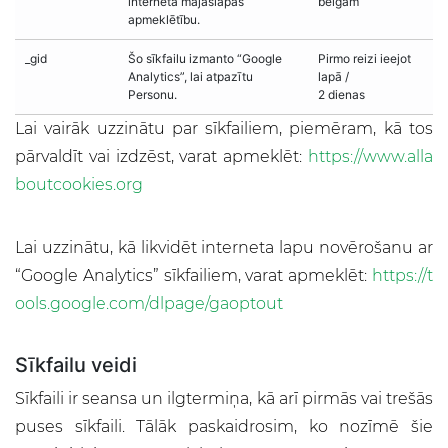
interneta mājaslapas
beigām
apmeklētību.
_gid
Šo sīkfailu izmanto “Google
Pirmo reizi ieejot
Analytics”, lai atpazītu
lapā /
Personu.
2 dienas
Lai vairāk uzzinātu par sīkfailiem, piemēram, kā tos
pārvaldīt vai izdzēst, varat apmeklēt:
https://www.alla
boutcookies.org
Lai uzzinātu, kā likvidēt interneta lapu novērošanu ar
“Google Analytics” sīkfailiem, varat apmeklēt:
https://t
ools.google.com/dlpage/gaoptout
Sīkfailu veidi
Sīkfaili ir seansa un ilgtermiņa, kā arī pirmās vai trešās
puses sīkfaili. Tālāk paskaidrosim, ko nozīmē šie