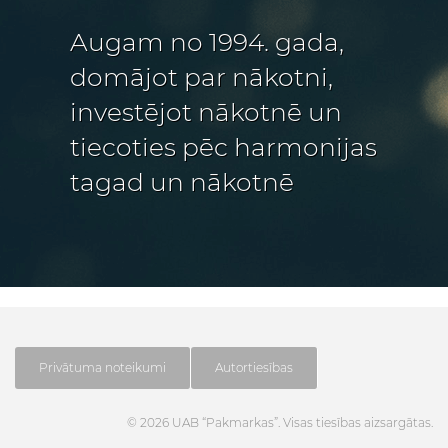
Augam no 1994. gada,
domājot par nākotni,
investējot nākotnē un
tiecoties pēc harmonijas
tagad un nākotnē
Privātuma noteikumi
Autortiesības
© 2026 UAB “Pakmarkas”. Visas tiesības aizsargātas.