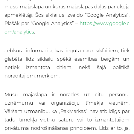
mūsu mājaslapa un kuras mājaslapas daļas pārlūkoja
apmeklētāji. Šos sīkfailus izveido “Google Analytics”.
Plašāk par “Google Analytics” –
https://www.google.c
om/analytics
.
Jebkura informācija, kas iegūta caur sīkfailiem, tiek
glabāta līdz sīkfailu spēkā esamības beigām un
netiek izmantota citiem, nekā šajā politikā
norādītajiem, mērķiem.
Mūsu mājaslapā ir norādes uz citu personu,
uzņēmumu vai organizāciju tīmekļa vietnēm.
Vēršam uzmanību, ka „PakMarkas“ nav atbildīgs par
tādu tīmekļa vietņu saturu vai to izmantotajiem
privātuma nodrošināšanas principiem. Līdz ar to, ja,