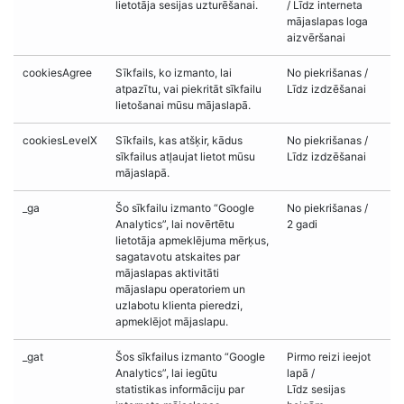
lietotāja sesijas uzturēšanai.
/ Līdz interneta
mājaslapas loga
aizvēršanai
cookiesAgree
Sīkfails, ko izmanto, lai
No piekrišanas /
atpazītu, vai piekritāt sīkfailu
Līdz izdzēšanai
lietošanai mūsu mājaslapā.
cookiesLevelX
Sīkfails, kas atšķir, kādus
No piekrišanas /
sīkfailus atļaujat lietot mūsu
Līdz izdzēšanai
mājaslapā.
_ga
Šo sīkfailu izmanto “Google
No piekrišanas /
Analytics”, lai novērtētu
2 gadi
lietotāja apmeklējuma mērķus,
sagatavotu atskaites par
mājaslapas aktivitāti
mājaslapu operatoriem un
uzlabotu klienta pieredzi,
apmeklējot mājaslapu.
_gat
Šos sīkfailus izmanto “Google
Pirmo reizi ieejot
Analytics”, lai iegūtu
lapā /
statistikas informāciju par
Līdz sesijas