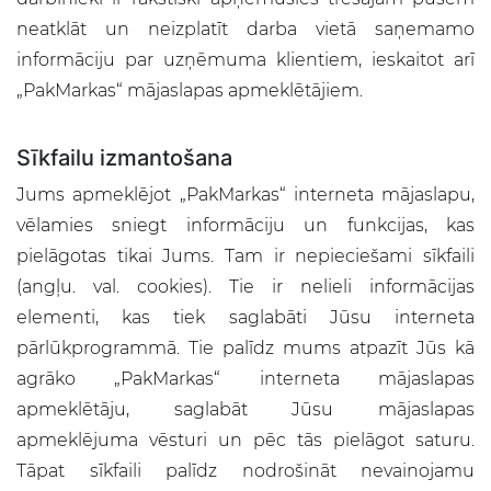
neatklāt un neizplatīt darba vietā saņemamo
informāciju par uzņēmuma klientiem, ieskaitot arī
„PakMarkas“ mājaslapas apmeklētājiem.
Sīkfailu izmantošana
Jums apmeklējot „PakMarkas“ interneta mājaslapu,
vēlamies sniegt informāciju un funkcijas, kas
pielāgotas tikai Jums. Tam ir nepieciešami sīkfaili
(angļu. val. cookies). Tie ir nelieli informācijas
elementi, kas tiek saglabāti Jūsu interneta
pārlūkprogrammā. Tie palīdz mums atpazīt Jūs kā
agrāko „PakMarkas“ interneta mājaslapas
apmeklētāju, saglabāt Jūsu mājaslapas
apmeklējuma vēsturi un pēc tās pielāgot saturu.
Tāpat sīkfaili palīdz nodrošināt nevainojamu