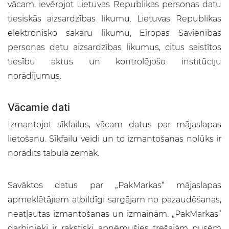
vācam, ievērojot Lietuvas Republikas personas datu
tiesiskās aizsardzības likumu. Lietuvas Republikas
elektronisko sakaru likumu, Eiropas Savienības
personas datu aizsardzības likumus, citus saistītos
tiesību aktus un kontrolējošo institūciju
norādījumus.
Vācamie dati
Izmantojot sīkfailus, vācam datus par mājaslapas
lietošanu. Sīkfailu veidi un to izmantošanas nolūks ir
norādīts tabulā zemāk.
Savāktos datus par „PakMarkas“ mājaslapas
apmeklētājiem atbildīgi sargājam no pazaudēšanas,
neatļautas izmantošanas un izmaiņām. „PakMarkas“
darbinieki ir rakstiski apņēmušies trešajām pusēm