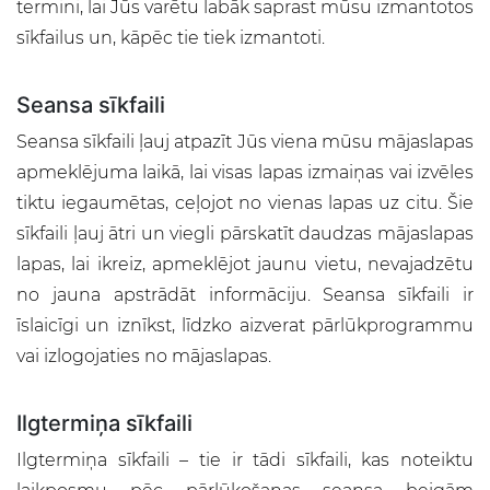
termini, lai Jūs varētu labāk saprast mūsu izmantotos
sīkfailus un, kāpēc tie tiek izmantoti.
Seansa sīkfaili
Seansa sīkfaili ļauj atpazīt Jūs viena mūsu mājaslapas
apmeklējuma laikā, lai visas lapas izmaiņas vai izvēles
tiktu iegaumētas, ceļojot no vienas lapas uz citu. Šie
sīkfaili ļauj ātri un viegli pārskatīt daudzas mājaslapas
lapas, lai ikreiz, apmeklējot jaunu vietu, nevajadzētu
no jauna apstrādāt informāciju. Seansa sīkfaili ir
īslaicīgi un iznīkst, līdzko aizverat pārlūkprogrammu
vai izlogojaties no mājaslapas.
Ilgtermiņa sīkfaili
Ilgtermiņa sīkfaili – tie ir tādi sīkfaili, kas noteiktu