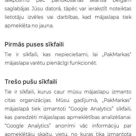
laikposmu pēc pārlūkošanas seansa beigām
saglabājas Jūsu datorā, tāpēc var ierakstīt noteiktas
lietotāju izvēles vai darbības, kad mājaslapa tiek
apmeklēta no jauna.
Pirmās puses sīkfaili
Tie ir sīkfaili, kas nepieciešami, lai „PakMarkas“
mājaslapa varētu pienācīgi funkcionēt.
Trešo pušu sīkfaili
Tie ir sīkfaili, kurus caur mūsu mājaslapu izmanto
citas organizācijas. Mūsu gadījumā, „PakMarkas“
mājaslapā tiek izmantoti “Google Analytics” sīkfaili,
kas paredzēti mājaslapas apmeklētības analizēšanai.
“Google Analytics” anonīmi vāc informāciju par
apmeklētāju skaitu, vietu, no kuras tika izmantota