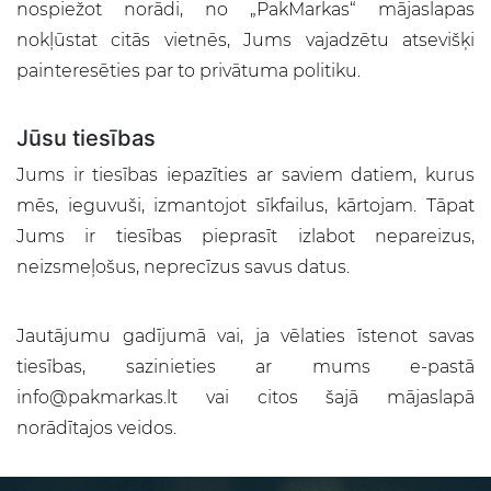
nospiežot norādi, no „PakMarkas“ mājaslapas
nokļūstat citās vietnēs, Jums vajadzētu atsevišķi
painteresēties par to privātuma politiku.
Jūsu tiesības
Jums ir tiesības iepazīties ar saviem datiem, kurus
mēs, ieguvuši, izmantojot sīkfailus, kārtojam. Tāpat
Jums ir tiesības pieprasīt izlabot nepareizus,
neizsmeļošus, neprecīzus savus datus.
Jautājumu gadījumā vai, ja vēlaties īstenot savas
tiesības, sazinieties ar mums e-pastā
info@pakmarkas.lt vai citos šajā mājaslapā
norādītajos veidos.