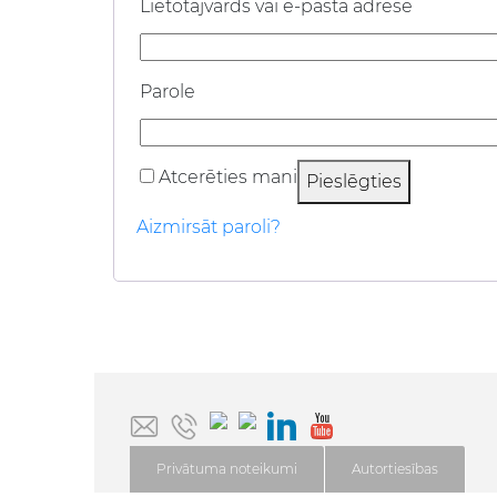
Obligāts
Lietotājvārds vai e-pasta adrese
Obligāts
Parole
Atcerēties mani
Pieslēgties
Aizmirsāt paroli?
Privātuma noteikumi
Autortiesības