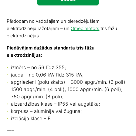
Pārdodam no vadošajiem un pieredzējušiem
elektrodzinēju ražotājiem – un
Omec motors
trīs fāžu
elektrodzinējus.
Piedāvājam dažādus standarta trīs fāžu
elektrodzinējus:
izmērs – no 56 līdz 355;
jauda – no 0,06 kW līdz 315 kW;
apgriezieni (polu skaits) – 3000 apgr./min. (2 poli),
1500 apgr./min. (4 poli), 1000 apgr./min. (6 poli),
750 apgr./min. (8 poli);
aizsardzības klase – IP55 vai augstāka;
korpuss – alumīnija vai čuguna;
izolācija klase – F.
–––