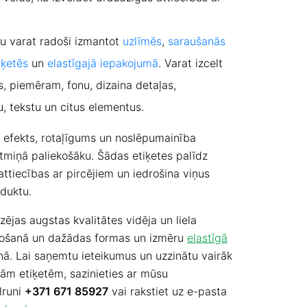
u varat radoši izmantot
uzlīmēs
,
saraušanās
iķetēs
un
elastīgajā iepakojumā
. Varat izcelt
, piemēram, fonu, dizaina detaļas,
, tekstu un citus elementus.
 efekts, rotaļīgums un noslēpumainība
tmiņā paliekošāku. Šādas etiķetes palīdz
ttiecības ar pircējiem un iedrošina viņus
oduktu.
ējas augstas kvalitātes vidēja un liela
žošanā un dažādas formas un izmēru
elastīgā
ā. Lai saņemtu ieteikumus un uzzinātu vairāk
ām etiķetēm, sazinieties ar mūsu
lruni
+371 671 85927
vai rakstiet uz e-pasta