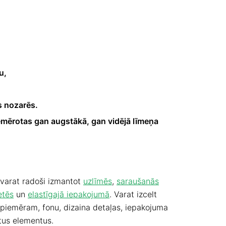
u,
ās nozarēs.
piemērotas gan augstākā, gan vidējā līmeņa
varat radoši izmantot
uzlīmēs
,
saraušanās
etēs
un
elastīgajā iepakojumā
. Varat izcelt
piemēram, fonu, dizaina detaļas, iepakojuma
itus elementus.