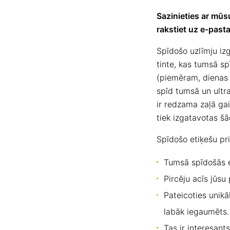
Sazinieties ar mūs
rakstiet uz e-past
Spīdošo uzlīmju iz
tinte, kas tumsā s
(piemēram, dienas 
spīd tumsā un ultr
ir redzama zaļā ga
tiek izgatavotas šā
Spīdošo etiķešu pr
Tumsā spīdošās e
Pircēju acīs jūsu 
Pateicoties unikā
labāk iegaumēts.
Tas ir interesant