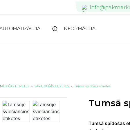
info@pakmarka
info@pakmarka
verkauf@pakm
AUTOMATIZĀCIJA
INFORMĀCIJA
ĪMĒJOŠAS ETIĶETES
>
SARAUJOŠĀS ETIĶETES
>
Tumsā spīdošas etiķetes
Tumsā sp
Tumsā spīdošas eti