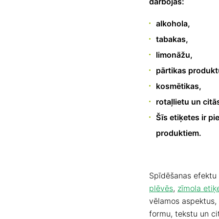
darbojas:
alkohola,
tabakas,
limonāžu,
pārtikas produkt
kosmētikas,
rotaļlietu un cit
Šīs etiķetes ir 
produktiem.
Spīdēšanas efektu 
plēvēs
,
zīmola etiķ
vēlamos aspektus, 
formu, tekstu un c