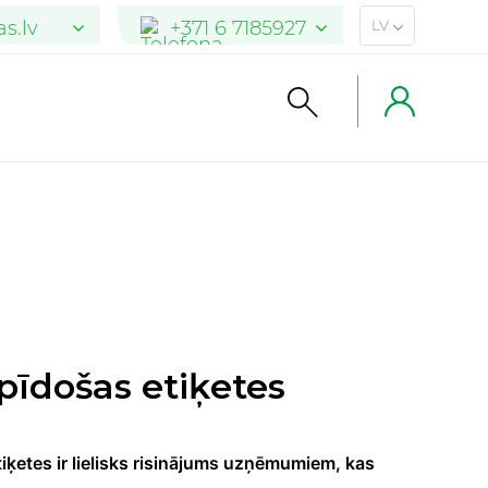
s.lv
+371 6 7185927
LV
s.lt
+370 5 205 2900
arkas.de
04101 7762471
īdošas etiķetes
ķetes ir lielisks risinājums uzņēmumiem, kas