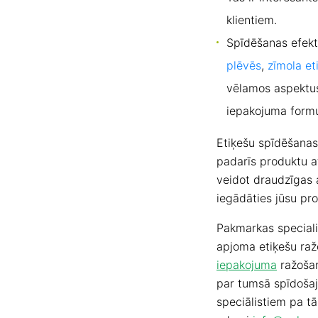
klientiem.
Spīdēšanas efekt
plēvēs
,
zīmola et
vēlamos aspektus
iepakojuma formu
Etiķešu spīdēšanas
padarīs produktu a
veidot draudzīgas a
iegādāties jūsu pr
Pakmarkas specializ
apjoma etiķešu ra
iepakojuma
ražošan
par tumsā spīdošaj
speciālistiem pa tā