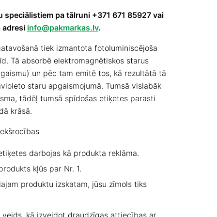
u speciālistiem pa tālruni +371 671 85927 vai
a adresi
info@pakmarkas.lv
.
gatavošanā tiek izmantota fotoluminiscējoša
pīd. Tā absorbē elektromagnētiskos starus
gaismu) un pēc tam emitē tos, kā rezultātā tā
avioleto staru apgaismojumā. Tumsā vislabāk
isma, tādēļ tumsā spīdošas etiķetes parasti
dā krāsā.
iekšrocības
tiķetes darbojas kā produkta reklāma.
produkts kļūs par Nr. 1.
lajam produktu izskatam, jūsu zīmols tiks
s veids, kā izveidot draudzīgas attiecības ar