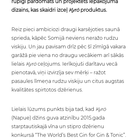
rūpīgi pārdomāts un projektēts iepakojuma
dizains, kas skaidri izceļ
Kyrö
produktus.
Reiz pieci ambiciozi draugi karsējoties saunā
sprieda, kāpēc Somijā neviens neražo rudzu
viskiju. Un jau pavisam drīz pēc šī zīmīgā vakara
garāžā pie viena no draugu vecākiem arī sākās
lielais
Kyrö
ceļojums. Ierīkojuši darītavu vecā
pienotavā, viņi izvirzīja sev mērķi – ražot
pasaules līmeņa rudzu viskiju un citus augstas
kvalitātes spirtotos dzērienus.
Lielais lūzums punkts bija tad, kad
Kyrö
(Napue) džins guva atzinību 2015.gada
starptautiskajā vīna un stipro dzērienu
konkursā “The World’s Best Gin for Gin & Tonic”.