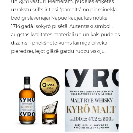
un
Kyrö
vēsturi. Piemēram, pudeles etiķetes
uzrakstu šrifts ir tieši “pārcelts” no pieminekļa
bēdīgi slavenajai Napue kaujai, kas notika
1714.gadā Isokyrö pilsētā. Autentiski simboli,
augstas kvalitātes materiāli un unikāls pudeles
dizains – priekšnoteikums laimīga cilvēka
pieredzei, lejot glāzē gardu rudzu viskiju.