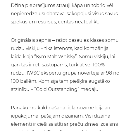
Džina pieprasījums strauji kāpa un tobrīd vēl
nepieredzējusī darītava, sakopojusi visus savus
spēkus un resursus, centās neatpalikt.
Oriģinālais sapnis – ražot pasaules klases somu
rudzu viskiju – tika īstenots, kad kompānija
laida klajā “Kyrö Malt Whisky”. Somu viskiju, lai
gan tas ir reti sastopams, turklāt vēl 100%
rudzu, IWSC ekspertu grupa novērtēja ar 98 no
100 ballēm. Komisija tam piešķīra augstāko
atzinību – “Gold Outstanding” medaļu.
Panākumu kaldināšanā liela nozīme bija arī
iepakojuma īpašajam dizainam. Visi dizaina
elementi ir cieši saistīti ar preču zīmes izcelsmi