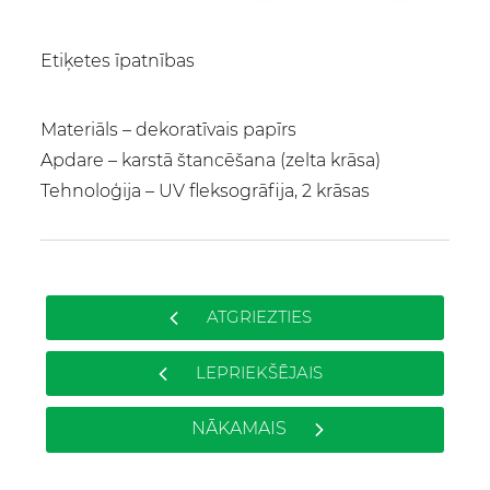
Etiķetes īpatnības
Materiāls – dekoratīvais papīrs
Apdare – karstā štancēšana (zelta krāsa)
Tehnoloģija – UV fleksogrāfija, 2 krāsas
ATGRIEZTIES
LEPRIEKŠĒJAIS
NĀKAMAIS