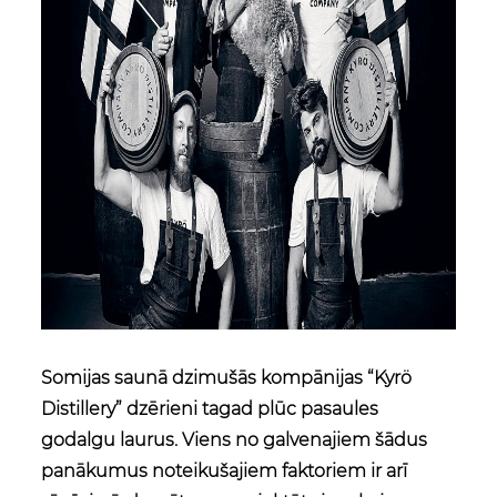
Somijas saunā dzimušās kompānijas “Kyrö
Distillery” dzērieni tagad plūc pasaules
godalgu laurus. Viens no galvenajiem šādus
panākumus noteikušajiem faktoriem ir arī