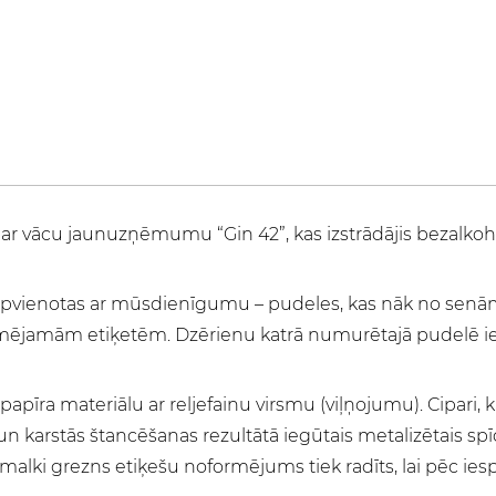
ar vācu jaunuzņēmumu “Gin 42”, kas izstrādājis bezalkoho
iek apvienotas ar mūsdienīgumu – pudeles, kas nāk no senām
līmējamām etiķetēm. Dzērienu katrā numurētajā pudelē ie
apīra materiālu ar reljefainu virsmu (viļņojumu). Cipari, 
ru, un karstās štancēšanas rezultātā iegūtais metalizētais
malki grezns etiķešu noformējums tiek radīts, lai pēc ies