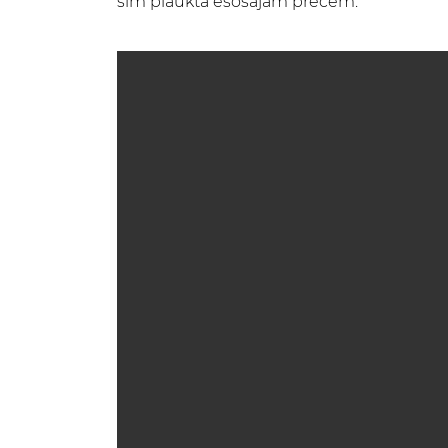
šīm plauktā esošajām precēm.