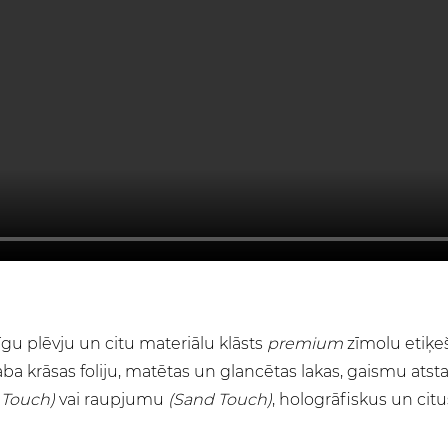
gu plēvju un citu materiālu klāsts
premium
zīmolu etiķe
 krāsas foliju, matētas un glancētas lakas, gaismu atstaro
t Touch)
vai raupjumu
(Sand Touch)
, hologrāfiskus un citu