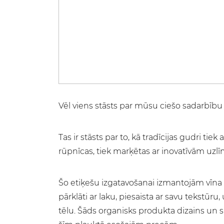
Vēl viens stāsts par mūsu ciešo sadarbību 
Tas ir stāsts par to, kā tradīcijas gudri t
rūpnīcas, tiek marķētas ar inovatīvām uz
Šo etiķešu izgatavošanai izmantojām vīna p
pārklāti ar laku, piesaista ar savu tekstū
tēlu. Šāds organisks produkta dizains un s