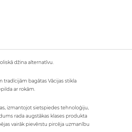
liskā džina alternatīvu.
 tradīcijām bagātas Vācijas stikla
pilda ar rokām.
kas, izmantojot sietspiedes tehnoloģiju,
 spīdums rada augstākas klases produkta
pējas vairāk pievērstu pircēja uzmanību