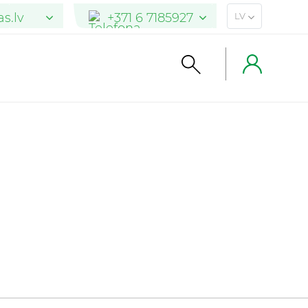
s.lv
+371 6 7185927
LV
s.lt
+370 5 205 2900
arkas.de
04101 7762471