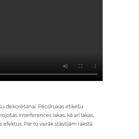
šu dekorēšanai. Pēcdrukas etiķešu
jošas interferences lakas, kā arī lakas,
s efektus. Par to vairāk stāstījām rakstā