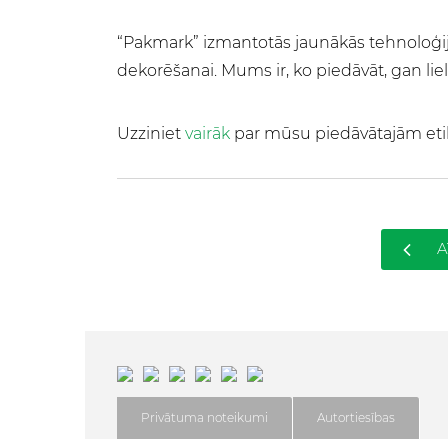
“Pakmark” izmantotās jaunākās tehnoloģija
dekorēšanai. Mums ir, ko piedāvāt, gan l
Uzziniet
vairāk
par mūsu piedāvātajām eti
A
Privātuma noteikumi
Autortiesības