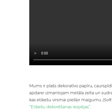
Mums ir plašs dekoratīvo papīru, caurspīdī
apdarei izmantojam metāla zelta un sudraba
kas etiķešu virsmai piešķir maigumu
(Sof
“Etiķešu dekorēšanas iespējas”
.