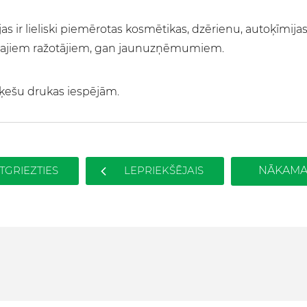
s ir lieliski piemērotas kosmētikas, dzērienu, autoķīmija
ielajiem ražotājiem, gan jaunuzņēmumiem.
ķešu drukas iespējām.
TGRIEZTIES
LEPRIEKŠĒJAIS
NĀKAMA