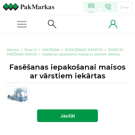
LV
Sākums
>
Shop LV
>
PAKOŠANA
>
IEPAKOŠANAS IEKĀRTAS
>
IEKĀRTAS
FASĒŠANAI MAISOS
>
Fasēšanas iepakošanai maisos ar vārstiem iekārtas
Fasēšanas iepakošanai maisos
ar vārstiem iekārtas
Jautāt