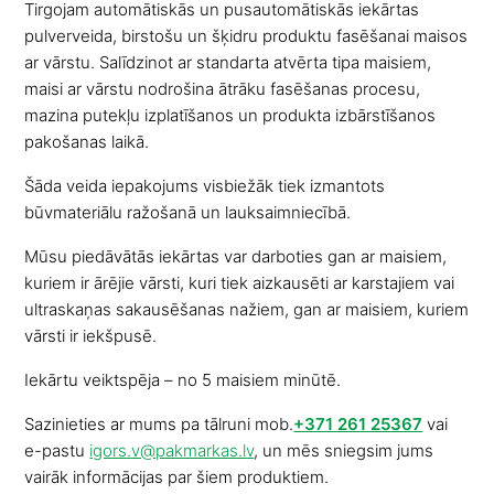
Tirgojam automātiskās un pusautomātiskās iekārtas
pulverveida, birstošu un šķidru produktu fasēšanai maisos
ar vārstu. Salīdzinot ar standarta atvērta tipa maisiem,
maisi ar vārstu nodrošina ātrāku fasēšanas procesu,
mazina putekļu izplatīšanos un produkta izbārstīšanos
pakošanas laikā.
Šāda veida iepakojums visbiežāk tiek izmantots
būvmateriālu ražošanā un lauksaimniecībā.
Mūsu piedāvātās iekārtas var darboties gan ar maisiem,
kuriem ir ārējie vārsti, kuri tiek aizkausēti ar karstajiem vai
ultraskaņas sakausēšanas nažiem, gan ar maisiem, kuriem
vārsti ir iekšpusē.
Iekārtu veiktspēja – no 5 maisiem minūtē.
Sazinieties ar mums pa tālruni mob.
+371 261 25367
vai
e-pastu
igors.v@pakmarkas.lv
, un mēs sniegsim jums
vairāk informācijas par šiem produktiem.