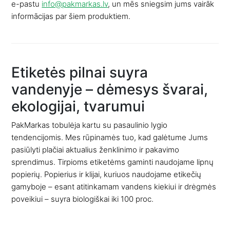
e-pastu
info@pakmarkas.lv
, un mēs sniegsim jums vairāk
informācijas par šiem produktiem.
Etiketės pilnai suyra
vandenyje – dėmesys švarai,
ekologijai, tvarumui
PakMarkas tobulėja kartu su pasaulinio lygio
tendencijomis. Mes rūpinamės tuo, kad galėtume Jums
pasiūlyti plačiai aktualius ženklinimo ir pakavimo
sprendimus. Tirpioms etiketėms gaminti naudojame lipnų
popierių. Popierius ir klijai, kuriuos naudojame etikečių
gamyboje – esant atitinkamam vandens kiekiui ir drėgmės
poveikiui – suyra biologiškai iki 100 proc.