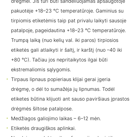
drėgmei. Jis turi būti sandėliuojamas apsaugotoje
pakuotėje +18–23 °C temperatūroje. Gaminius su
tirpiomis etiketėmis taip pat privalu laikyti sausoje
patalpoje, pageidautina +18–23 °C temperatūroje.
Trumpą laiką (nuo kelių val. iki paros) tirpiosios
etiketės gali atlaikyti ir šaltį, ir karštį (nuo –40 iki
+80 °C). Tačiau jos nepritaikytos ilgai būti
ekstremaliomis sąlygomis.
Tirpaus lipnaus popieriaus klijai gerai įgeria
drėgmę, o dėl to sumažėja jų lipnumas. Todėl
etiketes būtina klijuoti ant sauso paviršiaus įprastos
drėgmės šiltose patalpose.
Medžiagos galiojimo laikas – 6–12 mėn.
Etiketės draugiškos aplinkai.