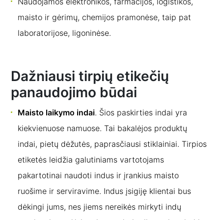
Naudojamos elektronikos, farmacijos, logistikos,
maisto ir gėrimų, chemijos pramonėse, taip pat
laboratorijose, ligoninėse.
Dažniausi tirpių etikečių
panaudojimo būdai
Maisto laikymo indai
. Šios paskirties indai yra
kiekvienuose namuose. Tai bakalėjos produktų
indai, pietų dėžutės, paprasčiausi stiklainiai. Tirpios
etiketės leidžia galutiniams vartotojams
pakartotinai naudoti indus ir įrankius maisto
ruošime ir serviravime. Indus įsigiję klientai bus
dėkingi jums, nes jiems nereikės mirkyti indų