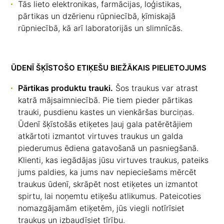
Tās lieto elektronikas, farmācijas, loģistikas,
pārtikas un dzērienu rūpniecībā, ķīmiskajā
rūpniecībā, kā arī laboratorijās un slimnīcās.
ŪDENĪ ŠĶĪSTOŠO ETIĶEŠU BIEŽĀKAIS PIELIETOJUMS
Pārtikas produktu trauki.
Šos traukus var atrast
katrā mājsaimniecībā. Pie tiem pieder pārtikas
trauki, pusdienu kastes un vienkāršas burciņas.
Ūdenī šķīstošās etiķetes ļauj gala patērētājiem
atkārtoti izmantot virtuves traukus un galda
piederumus ēdiena gatavošanā un pasniegšanā.
Klienti, kas iegādājas jūsu virtuves traukus, pateiks
jums paldies, ka jums nav nepieciešams mērcēt
traukus ūdenī, skrāpēt nost etiķetes un izmantot
spirtu, lai noņemtu etiķešu atlikumus. Pateicoties
nomazgājamām etiķetēm, jūs viegli notīrīsiet
traukus un izbaudīsiet tīrību.