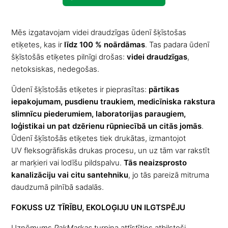
Mēs izgatavojam videi draudzīgas ūdenī šķīstošas
etiķetes, kas ir
līdz 100 % noārdāmas
. Tas padara ūdenī
šķīstošās etiķetes pilnīgi drošas:
videi draudzīgas
,
netoksiskas, nedegošas.
Ūdenī šķīstošās etiķetes ir pieprasītas:
pārtikas
iepakojumam, pusdienu traukiem, medicīniska rakstura
slimnīcu piederumiem, laboratorijas paraugiem,
loģistikai un pat dzērienu rūpniecībā un citās jomās
.
Ūdenī šķīstošās etiķetes tiek drukātas, izmantojot
UV fleksogrāfiskās drukas procesu, un uz tām var rakstīt
ar marķieri vai lodīšu pildspalvu.
Tās neaizsprosto
kanalizāciju vai citu santehniku
, jo tās pareizā mitruma
daudzumā pilnībā sadalās.
FOKUSS UZ TĪRĪBU, EKOLOĢIJU UN ILGTSPĒJU
Uzņēmums
PakMarkas
turpina attīstīties atbilstoši