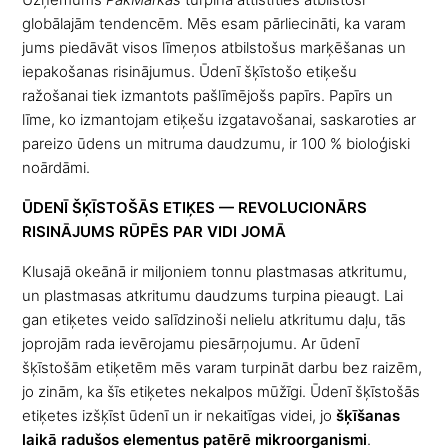
globālajām tendencēm. Mēs esam pārliecināti, ka varam
jums piedāvāt visos līmeņos atbilstošus marķēšanas un
iepakošanas risinājumus. Ūdenī šķīstošo etiķešu
ražošanai tiek izmantots pašlīmējošs papīrs. Papīrs un
līme, ko izmantojam etiķešu izgatavošanai, saskaroties ar
pareizo ūdens un mitruma daudzumu, ir 100 % bioloģiski
noārdāmi.
ŪDENĪ ŠĶĪSTOŠĀS ETIĶES — REVOLUCIONĀRS
RISINĀJUMS RŪPĒS PAR VIDI JOMĀ
Klusajā okeānā ir miljoniem tonnu plastmasas atkritumu,
un plastmasas atkritumu daudzums turpina pieaugt. Lai
gan etiķetes veido salīdzinoši nelielu atkritumu daļu, tās
joprojām rada ievērojamu piesārņojumu. Ar ūdenī
šķīstošām etiķetēm mēs varam turpināt darbu bez raizēm,
jo zinām, ka šīs etiķetes nekalpos mūžīgi. Ūdenī šķīstošās
etiķetes izšķīst ūdenī un ir nekaitīgas videi, jo
šķīšanas
laikā radušos elementus patērē mikroorganismi
.