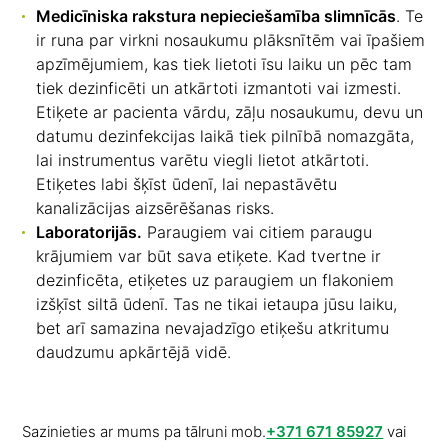
Medicīniska rakstura nepieciešamība slimnīcās
. Te
ir runa par virkni nosaukumu plāksnītēm vai īpašiem
apzīmējumiem, kas tiek lietoti īsu laiku un pēc tam
tiek dezinficēti un atkārtoti izmantoti vai izmesti.
Etiķete ar pacienta vārdu, zāļu nosaukumu, devu un
datumu dezinfekcijas laikā tiek pilnībā nomazgāta,
lai instrumentus varētu viegli lietot atkārtoti.
Etiķetes labi šķīst ūdenī, lai nepastāvētu
kanalizācijas aizsērēšanas risks.
Laboratorijās.
Paraugiem vai citiem paraugu
krājumiem var būt sava etiķete. Kad tvertne ir
dezinficēta, etiķetes uz paraugiem un flakoniem
izšķīst siltā ūdenī. Tas ne tikai ietaupa jūsu laiku,
bet arī samazina nevajadzīgo etiķešu atkritumu
daudzumu apkārtējā vidē.
Sazinieties ar mums pa tālruni mob.
+371 671 85927
vai