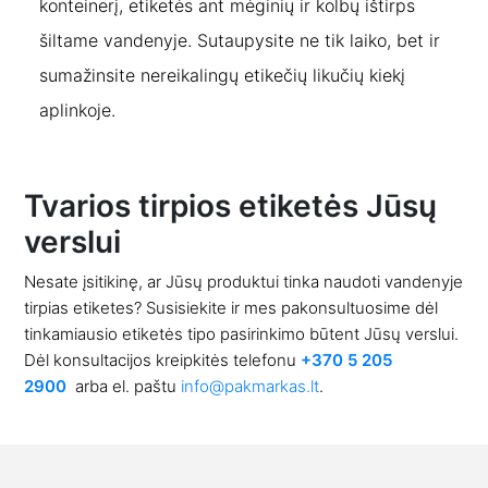
konteinerį, etiketės ant mėginių ir kolbų ištirps
šiltame vandenyje. Sutaupysite ne tik laiko, bet ir
sumažinsite nereikalingų etikečių likučių kiekį
aplinkoje.
Tvarios tirpios etiketės Jūsų
verslui
Nesate įsitikinę, ar Jūsų produktui tinka naudoti vandenyje
tirpias etiketes? Susisiekite ir mes pakonsultuosime dėl
tinkamiausio etiketės tipo pasirinkimo būtent Jūsų verslui.
Dėl konsultacijos kreipkitės telefonu
+370 5 205
2900
arba el. paštu
info@pakmarkas.lt
.