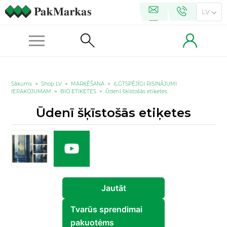
LV
Sākums
>
Shop LV
>
MARĶĒŠANA
>
ILGTSPĒJĪGI RISINĀJUMI
IEPAKOJUMAM
>
BIO ETIĶETES
>
Ūdenī šķīstošās etiķetes
Ūdenī šķīstošās etiķetes
Jautāt
Tvarūs sprendimai
pakuotėms