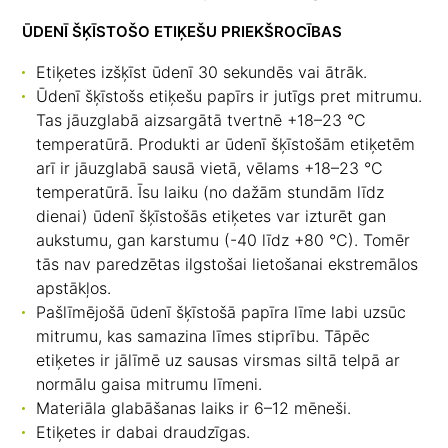
ŪDENĪ ŠĶĪSTOŠO ETIĶEŠU PRIEKŠROCĪBAS
Etiķetes izšķīst ūdenī 30 sekundēs vai ātrāk.
Ūdenī šķīstošs etiķešu papīrs ir jutīgs pret mitrumu.
Tas jāuzglabā aizsargātā tvertnē +18–23 °C
temperatūrā. Produkti ar ūdenī šķīstošām etiķetēm
arī ir jāuzglabā sausā vietā, vēlams +18–23 °C
temperatūrā. Īsu laiku (no dažām stundām līdz
dienai) ūdenī šķīstošās etiķetes var izturēt gan
aukstumu, gan karstumu (-40 līdz +80 °C). Tomēr
tās nav paredzētas ilgstošai lietošanai ekstremālos
apstākļos.
Pašlīmējošā ūdenī šķīstošā papīra līme labi uzsūc
mitrumu, kas samazina līmes stiprību. Tāpēc
etiķetes ir jālīmē uz sausas virsmas siltā telpā ar
normālu gaisa mitrumu līmeni.
Materiāla glabāšanas laiks ir 6–12 mēneši.
Etiķetes ir dabai draudzīgas.