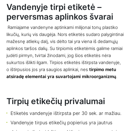
Vandenyje tirpi etiketė –
perversmas aplinkos švarai
Ramiajame vandenyne aptinkami milijonai tonų plastiko
likučių, kurių vis daugėja. Nors etiketės sudaro palygintinai
mažesnę atliekų dalį, vis dėlto tai yra viena iš dedamųjų
aplinkos taršos dalių. Su tirpiomis etiketėmis galime ramiai
judėti pirmyn, tvirtai žinodami, jog šios etiketės nėra
sukurtos išlikti ilgam. Tirpios etiketės ištirpsta vandenyje,
o ištirpusios jos yra saugios aplinkai, nes
tirpimo metu
atsiradę elementai yra suvartojami mikroorganizmų
.
Tirpių etikečių privalumai
Etiketės vandenyje ištirpsta per 30 sek. ar mažiau.
Vandenyje tirpus etikečių popierius yra jautrus