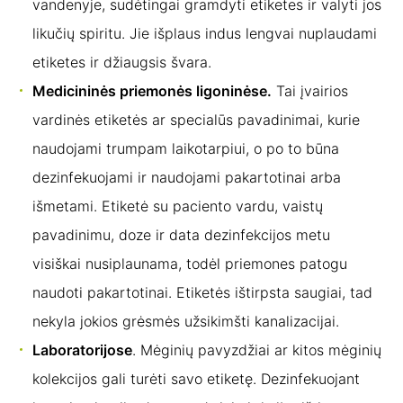
vandenyje, sudėtingai gramdyti etiketes ir valyti jos
likučių spiritu. Jie išplaus indus lengvai nuplaudami
etiketes ir džiaugsis švara.
Medicininės priemonės ligoninėse.
Tai įvairios
vardinės etiketės ar specialūs pavadinimai, kurie
naudojami trumpam laikotarpiui, o po to būna
dezinfekuojami ir naudojami pakartotinai arba
išmetami. Etiketė su paciento vardu, vaistų
pavadinimu, doze ir data dezinfekcijos metu
visiškai nusiplaunama, todėl priemones patogu
naudoti pakartotinai. Etiketės ištirpsta saugiai, tad
nekyla jokios grėsmės užsikimšti kanalizacijai.
Laboratorijose
. Mėginių pavyzdžiai ar kitos mėginių
kolekcijos gali turėti savo etiketę. Dezinfekuojant