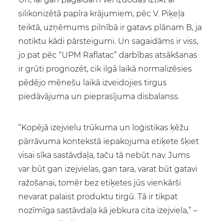
silikonizētā papīra krājumiem, pēc V. Piķeļa
teiktā, uzņēmums pilnībā ir gatavs plānam B, ja
notiktu kādi pārsteigumi. Un sagaidāms ir viss,
jo pat pēc “UPM Raflatac” darbības atsākšanas
ir grūti prognozēt, cik ilgā laikā normalizēsies
pēdējo mēnešu laikā izveidojies tirgus
piedāvājuma un pieprasījuma disbalanss.
“Kopējā izejvielu trūkuma un loģistikas ķēžu
pārrāvuma kontekstā iepakojuma etiķete šķiet
visai sīka sastāvdaļa, taču tā nebūt nav. Jums
var būt gan izejvielas, gan tara, varat būt gatavi
ražošanai, tomēr bez etiķetes jūs vienkārši
nevarat palaist produktu tirgū. Tā ir tikpat
nozīmīga sastāvdaļa kā jebkura cita izejviela,” –