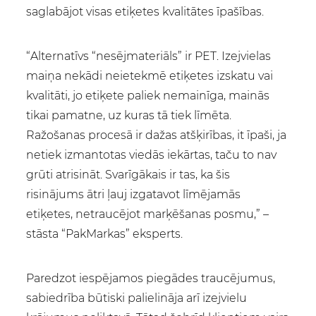
saglabājot visas etiķetes kvalitātes īpašības.
“Alternatīvs “nesējmateriāls” ir PET. Izejvielas
maiņa nekādi neietekmē etiķetes izskatu vai
kvalitāti, jo etiķete paliek nemainīga, mainās
tikai pamatne, uz kuras tā tiek līmēta.
Ražošanas procesā ir dažas atšķirības, it īpaši, ja
netiek izmantotas viedās iekārtas, taču to nav
grūti atrisināt. Svarīgākais ir tas, ka šis
risinājums ātri ļauj izgatavot līmējamās
etiķetes, netraucējot marķēšanas posmu,” –
stāsta “PakMarkas” eksperts.
Paredzot iespējamos piegādes traucējumus,
sabiedrība būtiski palielināja arī izejvielu