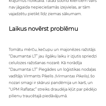
krājumus noliktavā. Tātad šobrīd klientiem vairs
nav jāgaida nepieciešamās izejvielas, ar tām
vajadzētu pietikt līdz ziemas sākumam.
Laikus novērst problēmu
Tomātu mērču, kečupu un majonēzes ražotājs
“Daumantai LT” jau ilgāku laiku ir izjutis spriedzi
celulozes ražošanas nozarē. Kā norādīja
“Daumantai LT” Piegādes un loģistikas nodaļas
vadītājs Virmants Piķelis
(Virmantas Pikelis)
, šo
nozari smagi ir skārusi pandēmija un karš, un
“UPM Raflatac” streiks draudēja kļūt par pēdējo
pilienu traucētajā piedāvājumā.