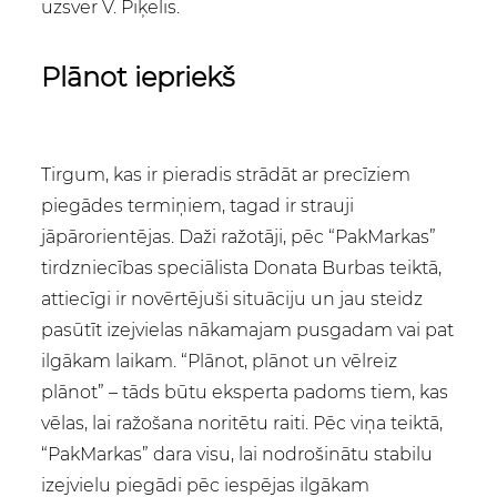
uzsver V. Piķelis.
Plānot iepriekš
Tirgum, kas ir pieradis strādāt ar precīziem
piegādes termiņiem, tagad ir strauji
jāpārorientējas. Daži ražotāji, pēc “PakMarkas”
tirdzniecības speciālista Donata Burbas teiktā,
attiecīgi ir novērtējuši situāciju un jau steidz
pasūtīt izejvielas nākamajam pusgadam vai pat
ilgākam laikam. “Plānot, plānot un vēlreiz
plānot” – tāds būtu eksperta padoms tiem, kas
vēlas, lai ražošana noritētu raiti. Pēc viņa teiktā,
“PakMarkas” dara visu, lai nodrošinātu stabilu
izejvielu piegādi pēc iespējas ilgākam