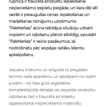
rūpnīcā ir traucēta produktu iepakošanai
nepieciešamo izejvielu piegāde, un kara dēļ vēl
vairāk ir pieaugušas cenas. Iepakošanas un
marķēšanas risinājumu uzņēmums
“PakMarkas” aicina ražotājus situāciju uztvert
nopietni un ražošanu plānot atbildīgi, savukārt
“PakMarkas” ir veicis pasākumus, lai
nodrošinātu pēc iespējas raitāku klientu
apkalpošanu.
Izejvielu trūkums un ieilgušie to piegādes
termiņi rada spiedienu uz ražotājiem no visām
pusēm – ne tikai grūti iegādāties
komplektējošās detaļas vai izejvielas produktu
ražošanai, bet ir traucēta arī etiķešu
izgatavošanai nepieciešamo materiālu