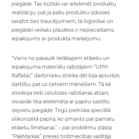
piegāde. Tas būtiski var ietekmēt produktu
realizāciju: pat ja pašu produktu izdosies
saražot bez traucējumiem, tā loģistikai un
piegādei veikalu plauktos ir nepieciešams
iepakojums ar produkta marķējumu.
“Viens no pasaulē lielākajiem etiķešu un
iepakojuma materiālu ražotājiem “UPM
Raflatac” darbinieku streika dēļ bija apturējis
darbību pat uz četriem mēnešiem. Tā kā
streikoja tieši celulozes ražošanas atzars,
visvairāk tika ietekmēta ar papīru saistīto
izejvielu piegāde. Tirgū pietrūka speciālā
silikonizētā papīra, ko izmanto par pamatu
etiķešu līmēšanai,” – par problēmu stāsta
“PakMarkas” preses tirdzniecības vadītājs