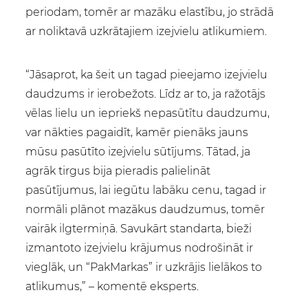
periodam, tomēr ar mazāku elastību, jo strādā
ar noliktavā uzkrātajiem izejvielu atlikumiem.
“Jāsaprot, ka šeit un tagad pieejamo izejvielu
daudzums ir ierobežots. Līdz ar to, ja ražotājs
vēlas lielu un iepriekš nepasūtītu daudzumu,
var nākties pagaidīt, kamēr pienāks jauns
mūsu pasūtīto izejvielu sūtījums. Tātad, ja
agrāk tirgus bija pieradis palielināt
pasūtījumus, lai iegūtu labāku cenu, tagad ir
normāli plānot mazākus daudzumus, tomēr
vairāk ilgtermiņā. Savukārt standarta, bieži
izmantoto izejvielu krājumus nodrošināt ir
vieglāk, un “PakMarkas” ir uzkrājis lielākos to
atlikumus,” – komentē eksperts.