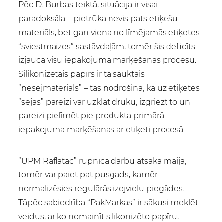
Pēc D. Burbas teiktā, situācija ir visai
paradoksāla – pietrūka nevis pats etiķešu
materiāls, bet gan viena no līmējamās etiķetes
“sviestmaizes” sastāvdaļām, tomēr šis deficīts
izjauca visu iepakojuma marķēšanas procesu.
Silikonizētais papīrs ir tā sauktais
“nesējmateriāls” – tas nodrošina, ka uz etiķetes
“sejas” pareizi var uzklāt druku, izgriezt to un
pareizi pielīmēt pie produkta primārā
iepakojuma marķēšanas ar etiķeti procesā.
“UPM Raflatac” rūpnīca darbu atsāka maijā,
tomēr var paiet pat pusgads, kamēr
normalizēsies regulārās izejvielu piegādes.
Tāpēc sabiedrība “PakMarkas” ir sākusi meklēt
veidus, ar ko nomainīt silikonizēto papīru,