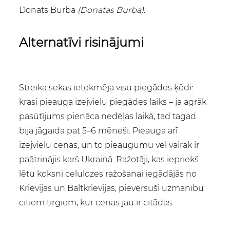
Donats Burba
(Donatas Burba)
.
Alternatīvi risinājumi
Streika sekas ietekmēja visu piegādes ķēdi:
krasi pieauga izejvielu piegādes laiks – ja agrāk
pasūtījums pienāca nedēļas laikā, tad tagad
bija jāgaida pat 5–6 mēneši. Pieauga arī
izejvielu cenas, un to pieaugumu vēl vairāk ir
paātrinājis karš Ukrainā. Ražotāji, kas iepriekš
lētu koksni celulozes ražošanai iegādājās no
Krievijas un Baltkrievijas, pievērsuši uzmanību
citiem tirgiem, kur cenas jau ir citādas.