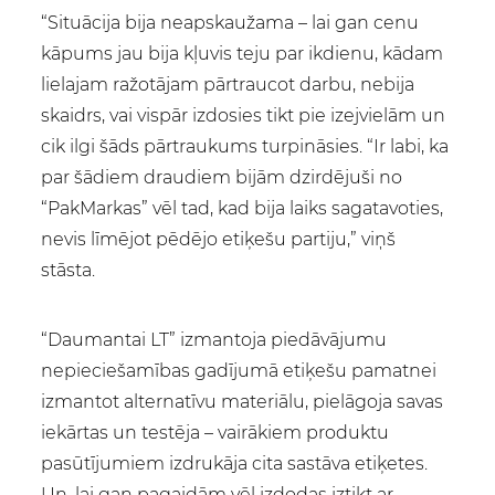
“Situācija bija neapskaužama – lai gan cenu
kāpums jau bija kļuvis teju par ikdienu, kādam
lielajam ražotājam pārtraucot darbu, nebija
skaidrs, vai vispār izdosies tikt pie izejvielām un
cik ilgi šāds pārtraukums turpināsies. “Ir labi, ka
par šādiem draudiem bijām dzirdējuši no
“PakMarkas” vēl tad, kad bija laiks sagatavoties,
nevis līmējot pēdējo etiķešu partiju,” viņš
stāsta.
“Daumantai LT” izmantoja piedāvājumu
nepieciešamības gadījumā etiķešu pamatnei
izmantot alternatīvu materiālu, pielāgoja savas
iekārtas un testēja – vairākiem produktu
pasūtījumiem izdrukāja cita sastāva etiķetes.
Un, lai gan pagaidām vēl izdodas iztikt ar