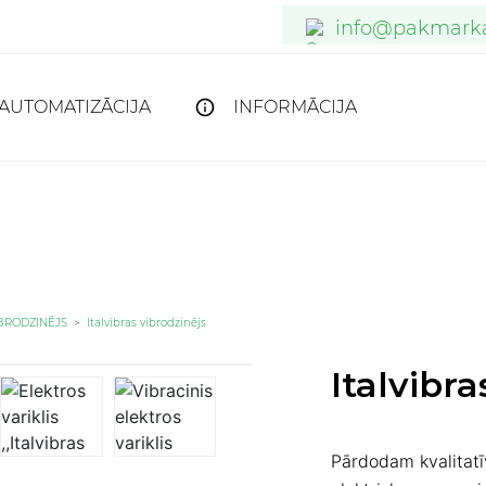
info@pakmarka
info@pakmarka
verkauf@pakm
AUTOMATIZĀCIJA
INFORMĀCIJA
BRODZINĒJS
>
Italvibras vibrodzinējs
Italvibra
Pārdodam kvalitatī