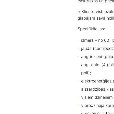
elektriskos un pnei
⌂ Klientu visbiežā
glabājam savā noli
Specifikācijas:
izmērs – no 00 lī
jauda (centrbēdz
apgriezieni (polu
apgr./min. (4 pol
poli);
elektroenerģijas
aizsardzības klas
visiem dzinējiem 
vibrodzinēja korp
nerūsējošais tēra