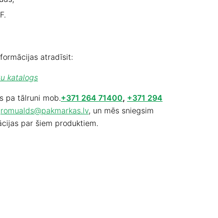
F.
formācijas atradīsit:
u katalogs
s pa tālruni mob.
+371 264 71400
,
+371 294
u
romualds@pakmarkas.lv
, un mēs sniegsim
ācijas par šiem produktiem.