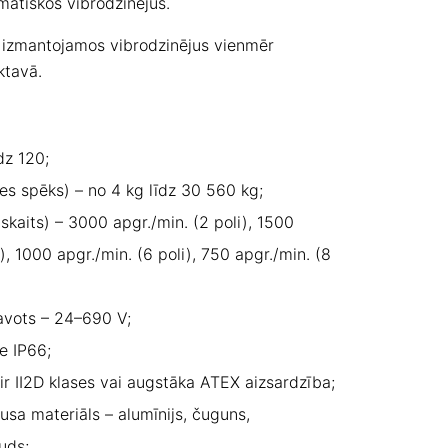
matiskos vibrodzinējus.
k izmantojamos vibrodzinējus vienmēr
ktavā.
dz 120;
es spēks) – no 4 kg līdz 30 560 kg;
 skaits) – 3000 apgr./min. (2 poli), 1500
i), 1000 apgr./min. (6 poli), 750 apgr./min. (8
 avots – 24–690 V;
e IP66;
ir II2D klases vai augstāka ATEX aizsardzība;
usa materiāls – alumīnijs, čuguns,
uds;