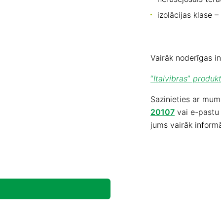
izolācijas klase – 
Vairāk noderīgas in
“
Italvibras
”
produkt
Sazinieties ar mum
20107
vai e-past
jums vairāk inform