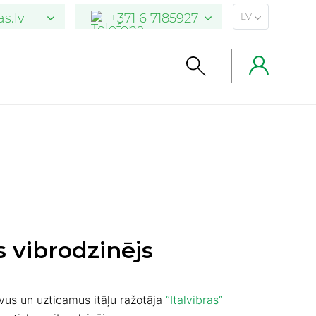
s.lv
+371 6 7185927
LV
s.lt
+370 5 205 2900
arkas.de
04101 7762471
s vibrodzinējs
vus un uzticamus itāļu ražotāja
“Italvibras”