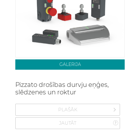
GALERIJA
Pizzato drošības durvju eņģes,
slēdzenes un roktur
PLAŠĀK
JAUTĀT