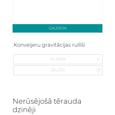
GALERIJA
Konveijeru gravitācijas rullīši
PLAŠĀK
JAUTĀT
Nerūsējošā tērauda
dzinēji