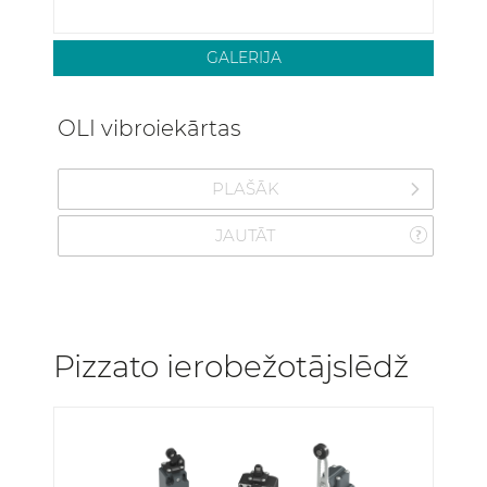
GALERIJA
OLI vibroiekārtas
PLAŠĀK
JAUTĀT
Pizzato ierobežotājslēdž