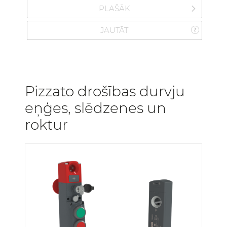
PLAŠĀK
JAUTĀT
Pizzato drošības durvju
eņģes, slēdzenes un
roktur