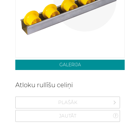
GALERIJA
Atloku rullīšu celiņi
PLAŠĀK
JAUTĀT