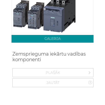
GALERIJA
Zemsprieguma iekārtu vadības
komponenti
PLAŠĀK
JAUTĀT