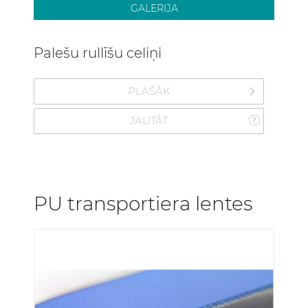
GALERIJA
Palešu rullīšu celiņi
PLAŠĀK
JAUTĀT
PU transportiera lentes