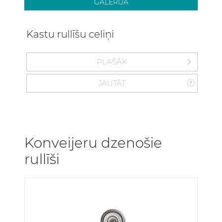
GALERIJA
Kastu rullīšu celiņi
PLAŠĀK
JAUTĀT
Konveijeru dzenošie
rullīši