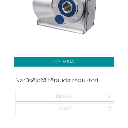
GALERIJA
Nerūsējošā tērauda reduktori
PLAŠĀK
JAUTĀT