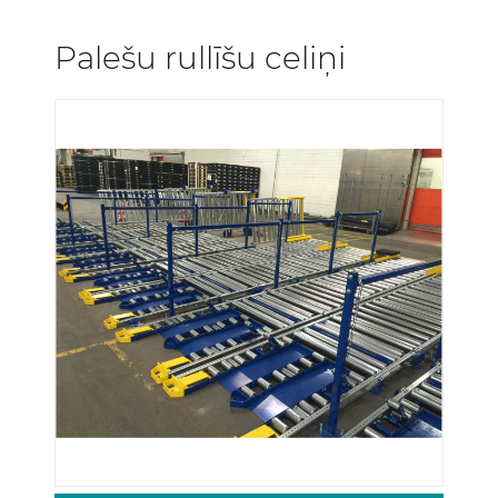
Palešu rullīšu celiņi