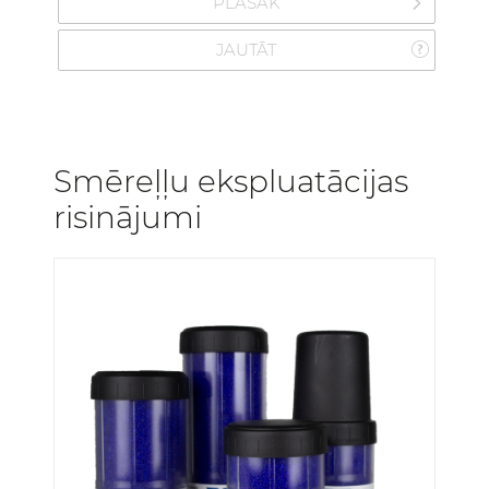
PLAŠĀK
JAUTĀT
Smēreļļu ekspluatācijas
risinājumi