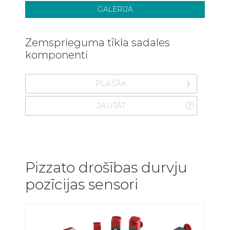
GALERIJA
Zemsprieguma tīkla sadales
komponenti
PLAŠĀK
JAUTĀT
Pizzato drošības durvju
pozīcijas sensori