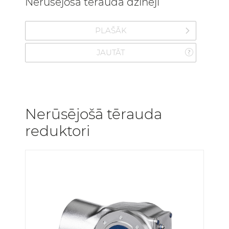
Nerūsējošā tērauda dzinēji
PLAŠĀK
JAUTĀT
Nerūsējošā tērauda
reduktori