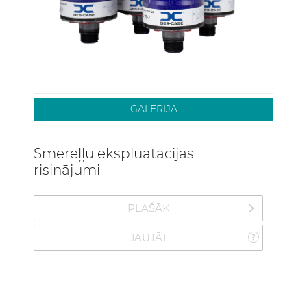
GALERIJA
Smēreļļu ekspluatācijas
risinājumi
PLAŠĀK
JAUTĀT