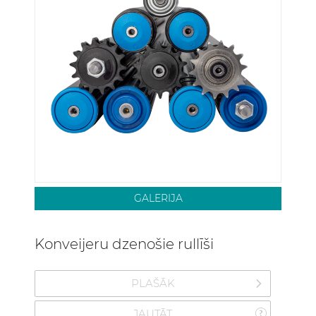
GALERIJA
Konveijeru dzenošie rullīši
PLAŠĀK
JAUTĀT