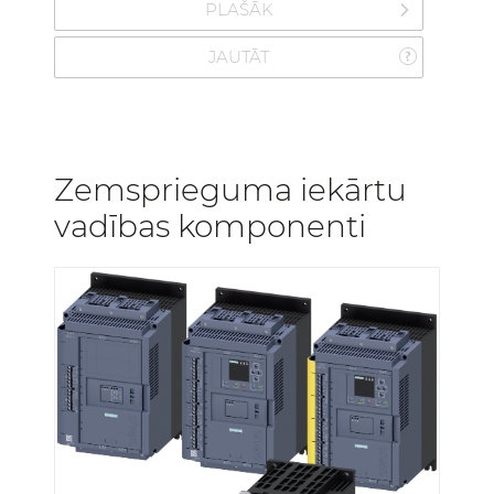
PLAŠĀK
JAUTĀT
Zemsprieguma iekārtu
vadības komponenti