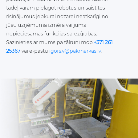
tādēļ varam pielāgot robotus un saistītos
risinājumus jebkurai nozarei neatkarīgi no
jūsu uzņēmuma izmēra vai jums
nepieciešamās funkcijas sarežģītības.
Sazinieties ar mums pa tālruni mob.
+371 261
25367
vai e-pastu
igors.v@pakmarkas.lv
.