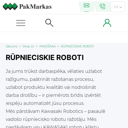
LV
Sākums
>
Shop LV
>
PAKOŠANA
>
RŪPNIECISKIE ROBOTI
RŪPNIECISKIE ROBOTI
Ja jums trūkst darbaspēka, vēlaties uzlabot
ražīgumu, paātrināt ražošanas procesu,
uzlabot produktu kvalitāti vai nodrošināt
darba drošību – ir piemērots brīdis izvērtēt
iespēju automatizēt jūsu procesus.
Mēs pārstāvam Kawasaki Robotics – pasaulē
vadošo rūpniecisko robotu ražotāju. Mēs
piedāvājam visu KAWASAKI robotu klāstu,