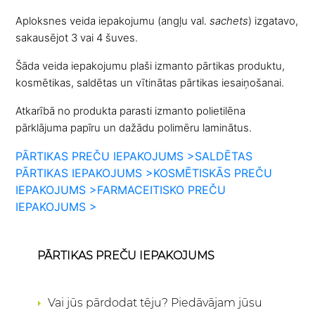
Aploksnes veida iepakojumu (angļu val.
sachets
) izgatavo,
sakausējot 3 vai 4 šuves.
Šāda veida iepakojumu plaši izmanto pārtikas produktu,
kosmētikas, saldētas un vītinātas pārtikas iesaiņošanai.
Atkarībā no produkta parasti izmanto polietilēna
pārklājuma papīru un dažādu polimēru laminātus.
PĀRTIKAS PREČU IEPAKOJUMS >
SALDĒTAS
PĀRTIKAS IEPAKOJUMS >
KOSMĒTISKĀS PREČU
IEPAKOJUMS >
FARMACEITISKO PREČU
IEPAKOJUMS >
PĀRTIKAS PREČU IEPAKOJUMS
Vai jūs pārdodat tēju? Piedāvājam jūsu