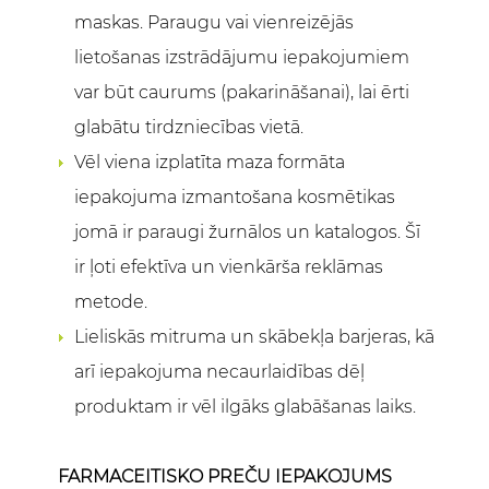
maskas. Paraugu vai vienreizējās
lietošanas izstrādājumu iepakojumiem
var būt caurums (pakarināšanai), lai ērti
glabātu tirdzniecības vietā.
Vēl viena izplatīta maza formāta
iepakojuma izmantošana kosmētikas
jomā ir paraugi žurnālos un katalogos. Šī
ir ļoti efektīva un vienkārša reklāmas
metode.
Lieliskās mitruma un skābekļa barjeras, kā
arī iepakojuma necaurlaidības dēļ
produktam ir vēl ilgāks glabāšanas laiks.
FARMACEITISKO PREČU IEPAKOJUMS