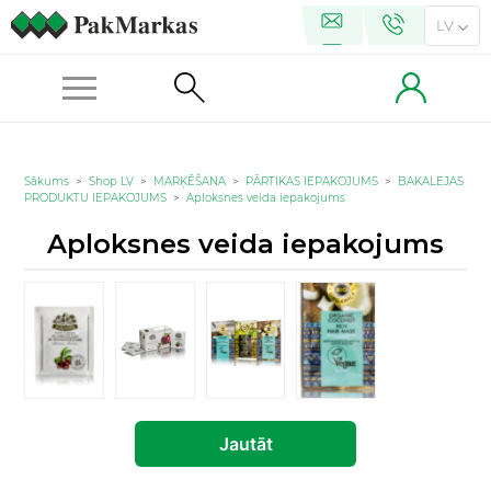
LV
Sākums
>
Shop LV
>
MARĶĒŠANA
>
PĀRTIKAS IEPAKOJUMS
>
BAKALEJAS
PRODUKTU IEPAKOJUMS
>
Aploksnes veida iepakojums
Aploksnes veida iepakojums
Jautāt