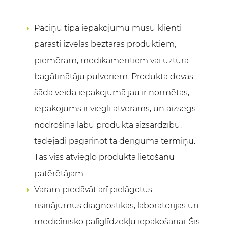
Paciņu tipa iepakojumu mūsu klienti
parasti izvēlas beztaras produktiem,
piemēram, medikamentiem vai uztura
bagātinātāju pulveriem. Produkta devas
šāda veida iepakojumā jau ir normētas,
iepakojums ir viegli atverams, un aizsegs
nodrošina labu produkta aizsardzību,
tādējādi pagarinot tā derīguma termiņu.
Tas viss atvieglo produkta lietošanu
patērētājam.
Varam piedāvāt arī pielāgotus
risinājumus diagnostikas, laboratorijas un
medicīnisko palīglīdzekļu iepakošanai. Šis