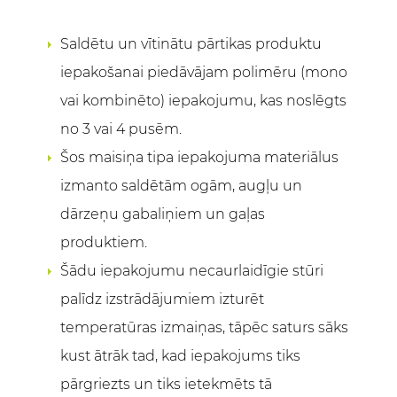
Saldētu un vītinātu pārtikas produktu
iepakošanai piedāvājam polimēru (mono
vai kombinēto) iepakojumu, kas noslēgts
no 3 vai 4 pusēm.
Šos maisiņa tipa iepakojuma materiālus
izmanto saldētām ogām, augļu un
dārzeņu gabaliņiem un gaļas
produktiem.
Šādu iepakojumu necaurlaidīgie stūri
palīdz izstrādājumiem izturēt
temperatūras izmaiņas, tāpēc saturs sāks
kust ātrāk tad, kad iepakojums tiks
pārgriezts un tiks ietekmēts tā