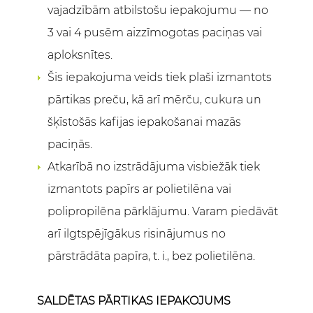
vajadzībām atbilstošu iepakojumu — no
3 vai 4 pusēm aizzīmogotas paciņas vai
aploksnītes.
Šis iepakojuma veids tiek plaši izmantots
pārtikas preču, kā arī mērču, cukura un
šķīstošās kafijas iepakošanai mazās
paciņās.
Atkarībā no izstrādājuma visbiežāk tiek
izmantots papīrs ar polietilēna vai
polipropilēna pārklājumu. Varam piedāvāt
arī ilgtspējīgākus risinājumus no
pārstrādāta papīra, t. i., bez polietilēna.
SALDĒTAS PĀRTIKAS IEPAKOJUMS