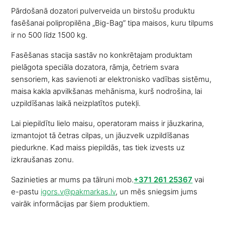
Pārdošanā dozatori pulverveida un birstošu produktu
fasēšanai polipropilēna „Big-Bag” tipa maisos, kuru tilpums
ir no 500 līdz 1500 kg.
Fasēšanas stacija sastāv no konkrētajam produktam
pielāgota speciāla dozatora, rāmja, četriem svara
sensoriem, kas savienoti ar elektronisko vadības sistēmu,
maisa kakla apvilkšanas mehānisma, kurš nodrošina, lai
uzpildīšanas laikā neizplatītos putekļi.
Lai piepildītu lielo maisu, operatoram maiss ir jāuzkarina,
izmantojot tā četras cilpas, un jāuzvelk uzpildīšanas
piedurkne. Kad maiss piepildās, tas tiek izvests uz
izkraušanas zonu.
Sazinieties ar mums pa tālruni mob.
+371 261 25367
vai
e-pastu
igors.v@pakmarkas.lv
, un mēs sniegsim jums
vairāk informācijas par šiem produktiem.