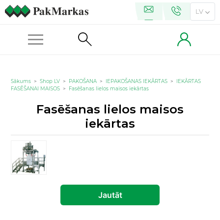
LV
Sākums
>
Shop LV
>
PAKOŠANA
>
IEPAKOŠANAS IEKĀRTAS
>
IEKĀRTAS
FASĒŠANAI MAISOS
>
Fasēšanas lielos maisos iekārtas
Fasēšanas lielos maisos
iekārtas
Jautāt