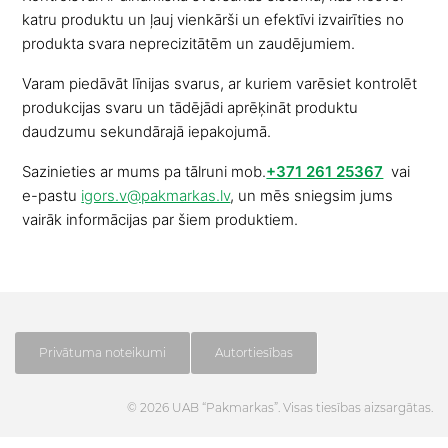
katru produktu un ļauj vienkārši un efektīvi izvairīties no
produkta svara neprecizitātēm un zaudējumiem.
Varam piedāvāt līnijas svarus, ar kuriem varēsiet kontrolēt
produkcijas svaru un tādējādi aprēķināt produktu
daudzumu sekundārajā iepakojumā.
Sazinieties ar mums pa tālruni mob.
+371 261 25367
vai
e-pastu
igors.v@pakmarkas.lv
, un mēs sniegsim jums
vairāk informācijas par šiem produktiem.
Privātuma noteikumi
Autortiesības
© 2026 UAB “Pakmarkas”. Visas tiesības aizsargātas.