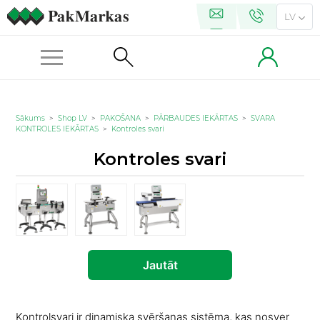
LV
Sākums
>
Shop LV
>
PAKOŠANA
>
PĀRBAUDES IEKĀRTAS
>
SVARA
KONTROLES IEKĀRTAS
>
Kontroles svari
Kontroles svari
Jautāt
Kontrolsvari ir dinamiska svēršanas sistēma, kas nosver